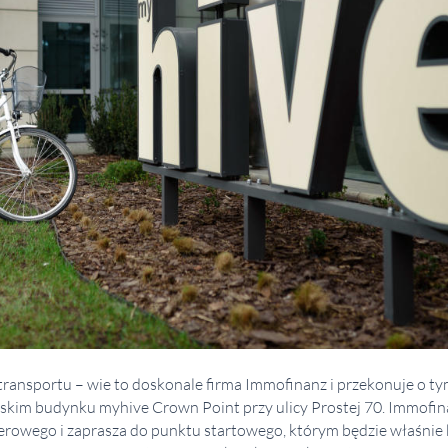
transportu – wie to doskonale firma Immofinanz i przekonuje o t
skim budynku myhive Crown Point przy ulicy Prostej 70. Immofin
rowego i zaprasza do punktu startowego, którym będzie właśnie b