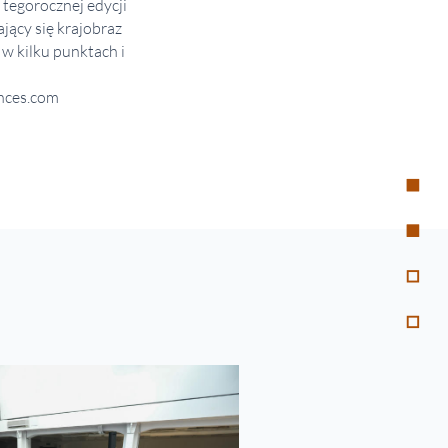
 tegorocznej edycji
jący się krajobraz
 w kilku punktach i
nces.com