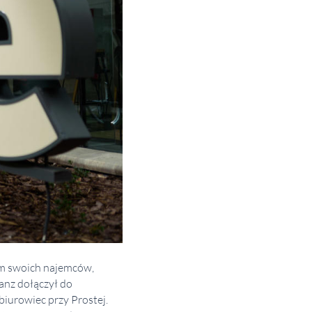
ym swoich najemców,
anz dołączył do
iurowiec przy Prostej.