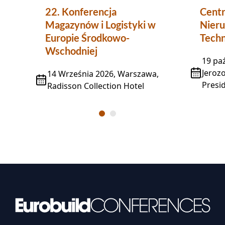
22. Konferencja
Centr
Magazynów i Logistyki w
Nieru
Europie Środkowo-
Techn
Wschodniej
19 paź
Jeroz
14 Września 2026, Warszawa,
Presid
Radisson Collection Hotel