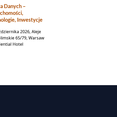
a Danych –
32. Doroczna Konfer
chomości,
Rynku Nieruchomośc
ologie, Inwestycje
Komercyjnych w Pol
dziernika 2026, Aleje
19 listopada 2026, Hotel 
olimskie 65/79, Warsaw
Warszawa,
ential Hotel